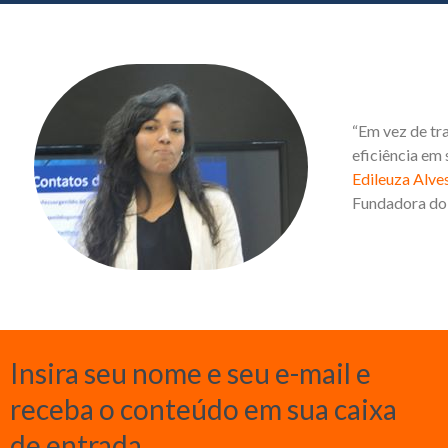
“Em vez de tr
eficiência em 
Edileuza Alve
Fundadora do 
Insira seu
nome
e seu
e-mail
e
receba o conteúdo em sua caixa
de entrada.