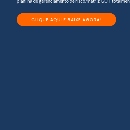
planilha de gerenciamento de risco/matriz GUT totalment
CLIQUE AQUI E BAIXE AGORA!