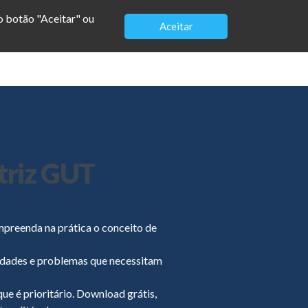
no botão "Aceitar" ou
Aceitar
Modelos
Loja
Vagas
Contato
triz GUT
reenda na prática o conceito de
ividades e problemas que necessitam
e é prioritário. Download grátis,