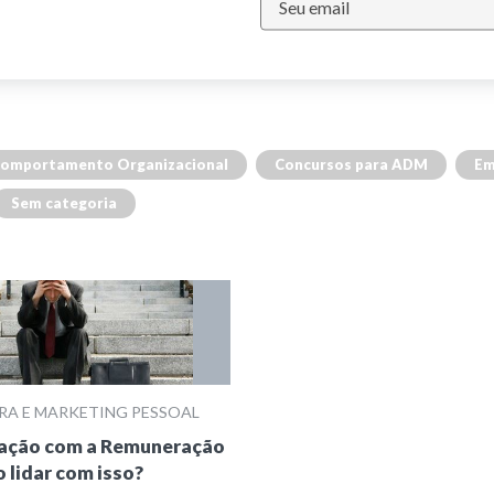
omportamento Organizacional
Concursos para ADM
Em
Sem categoria
RA E MARKETING PESSOAL
ração com a Remuneração
 lidar com isso?