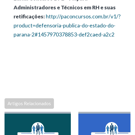
Administradores e Técnicos em RH e suas
retificações:
http://paconcursos.com.br/v1/?
product=defensoria-publica-do-estado-do-
parana-2#1457970378853-def2caed-a2c2
Artigos Relacionados