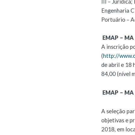
III – Jurídica
Engenharia Ci
Portuário – A
EMAP – MA C
A inscrição p
(
http://www.
de abril e 18 
84,00 (nível m
EMAP – MA C
A seleção par
objetivas e p
2018, em loca