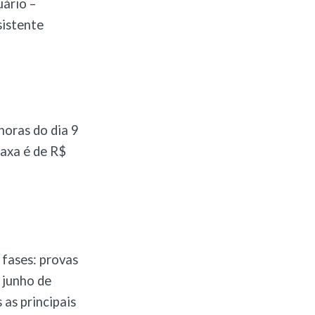
uário –
sistente
horas do dia 9
taxa é de R$
fases: provas
 junho de
as principais