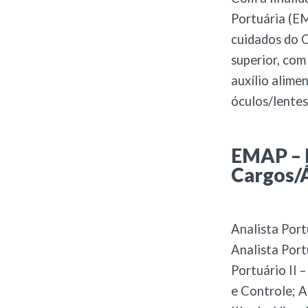
Portuária (EM
cuidados do C
superior, com
auxílio alime
óculos/lentes
EMAP – M
Cargos/
Analista Port
Analista Port
Portuário II 
e Controle; A