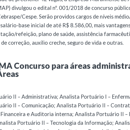
AP) divulgou o edital nº. 001/2018 de concurso público
ebraspe/Cespe. Serão providos cargos de níveis médio
 salário-base inicial de até R$ 8.586,00, mais vantagen
ntação/refeição, plano de saúde, assistência farmacêuti
 de correção, auxílio creche, seguro de vida e outras.
A Concurso para áreas administra
Áreas
uário II – Administrativa; Analista Portuário I – Enfer
uário II – Comunicação; Analista Portuário II – Contrat
– Financeira e Auditoria interna; Analista Portuário II 
nalista Portuário II – Tecnologia da Informação; Anali