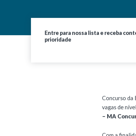
Entre para nossa lista e receba con
prioridade
Concurso da 
vagas de nível
– MA Concurs
Com a finali