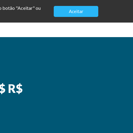
no botão "Aceitar" ou
Aceitar
Modelos
Loja
Vagas
Contato
R$ R$