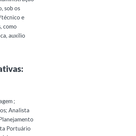
, sob os
/técnico e
s, como
ca, auxílio
tivas:
magem ;
os; Analista
– Planejamento
sta Portuário