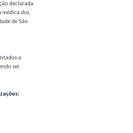
ição declarada
a médica dos
idade de São
ontados a
dendo ser
izações: