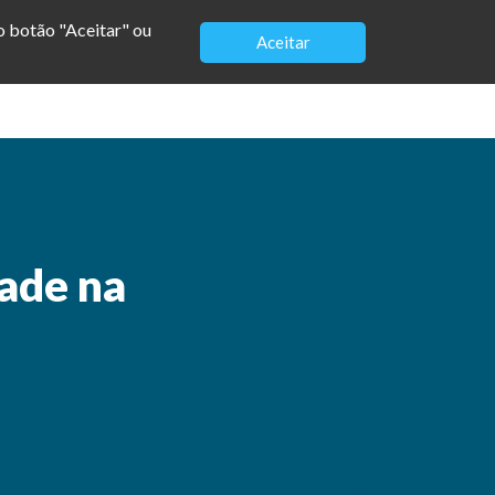
no botão "Aceitar" ou
Aceitar
Modelos
Loja
Vagas
Contato
ade na